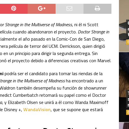
or Strange in the Multiverse of Madness
, ni él ni Scott
película cuando abandonaron el proyecto.
Doctor Strange in
cialmente el año pasado en la Comic-Con de San Diego,
era película de terror del UCM. Derrickson, quien dirigió
en un principio para dirigir la segunda entrega. Sin
ó el proyecto debido a diferencias creativas con Marvel.
mi
podría ser el candidato para tomar las riendas de la
trange in the Multiverse of Madness
ha encontrado a un
n. Waldron también desempeña su función de showrunner
enedict Cumberbatch retomará su papel como el Doctor
ra
, y Elizabeth Olsen se unirá a él como Wanda Maximoff
de Disney +,
WandaVision
, que se supone que estará