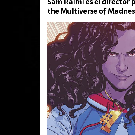
Sam Raimi es el director 
the Multiverse of Madnes