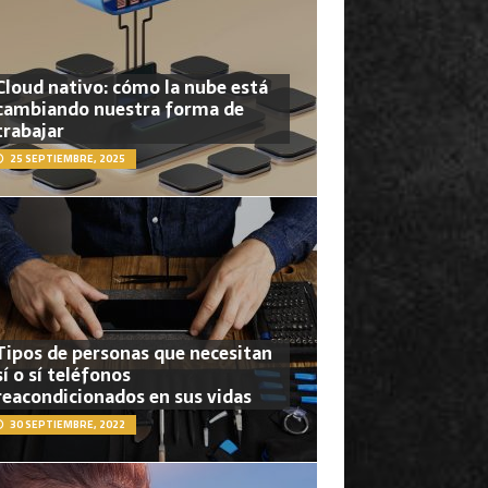
Cloud nativo: cómo la nube está
cambiando nuestra forma de
trabajar
25 SEPTIEMBRE, 2025
Tipos de personas que necesitan
sí o sí teléfonos
reacondicionados en sus vidas
30 SEPTIEMBRE, 2022