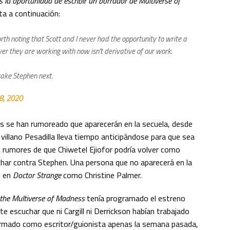
 la oportunidad de escribir un borrador de Multiverse of
ta a continuación:
orth noting that Scott and I never had the opportunity to write a
they are working with now isn't derivative of our work.
take Stephen next.
8, 2020
s se han rumoreado que aparecerán en la secuela, desde
villano Pesadilla lleva tiempo anticipándose para que sea
ay rumores de que Chiwetel Ejiofor podría volver como
har contra Stephen. Una persona que no aparecerá en la
ó en
Doctor Strange
como Christine Palmer.
 the Multiverse of Madness
tenía programado el estreno
 escuchar que ni Cargill ni Derrickson habían trabajado
nfirmado como escritor/guionista apenas la semana pasada,