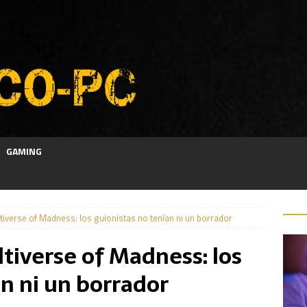
GAMING
iverse of Madness: los guionistas no tenían ni un borrador
tiverse of Madness: los
an ni un borrador