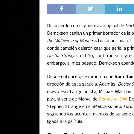
De acuerdo con el guionista original de
Doct
Derrickson tenían un primer borrador de la 
the Multiverse of Madness
fue anunciada ofi
donde también dejaron caer que sería la prim
Doctor Strange
en 2016, confirmó su regreso 
embargo, el mes pasado, Derrickson abandon
Desde entonces, se rumorea que
Sam Rai
dirección de esta secuela. Además,
Doctor S
nuevo escritor/guionista, Michael Waldro
para la serie de Marvel de
Disney +,
Loki
. B
Stephen Strange en el
Multiverso de la Locu
siguiendo los acontecimientos de su serie 
ligada a la película.