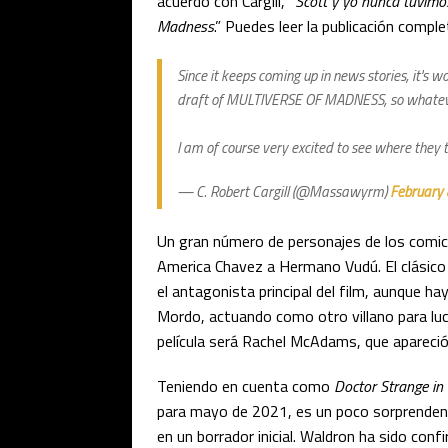
acuerdo con Cargill, “
Scott y yo nunca tuvimos
Madness
.” Puedes leer la publicación comple
Since it keeps coming up in news stories, it's w
draft of MULTIVERSE OF MADNESS, so whatever 
I am of course very excited to see where they 
— C. Robert Cargill (@Massawyrm)
February 
Un gran número de personajes de los comic
America Chavez a Hermano Vudú. El clásico 
el antagonista principal del film, aunque h
Mordo, actuando como otro villano para luc
película será Rachel McAdams, que apareci
Teniendo en cuenta como
Doctor Strange in
para mayo de 2021, es un poco sorprendente
en un borrador inicial. Waldron ha sido co