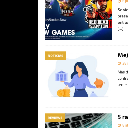
6 j
Se vi
prese
entrad
[…]
Mej
NOTICIAS
28 
Más d
contra
tener
5 r
REVIEWS
8 a