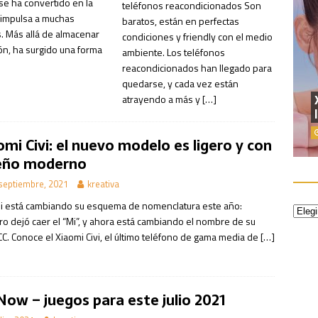
se ha convertido en la
teléfonos reacondicionados Son
impulsa a muchas
baratos, están en perfectas
 Más allá de almacenar
condiciones y friendly con el medio
ón, ha surgido una forma
ambiente. Los teléfonos
reacondicionados han llegado para
quedarse, y cada vez están
atrayendo a más y
[…]
omi Civi: el nuevo modelo es ligero y con
eño moderno
septiembre, 2021
kreativa
i está cambiando su esquema de nomenclatura este año:
ro dejó caer el “Mi”, y ahora está cambiando el nombre de su
CC. Conoce el Xiaomi Civi, el último teléfono de gama media de
[…]
Now – juegos para este julio 2021