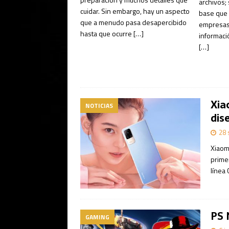
archivos; 
cuidar. Sin embargo, hay un aspecto
base que 
que a menudo pasa desapercibido
empresas.
hasta que ocurre
[…]
informaci
[…]
Xia
NOTICIAS
dis
28 
Xiaom
prime
línea 
PS 
GAMING