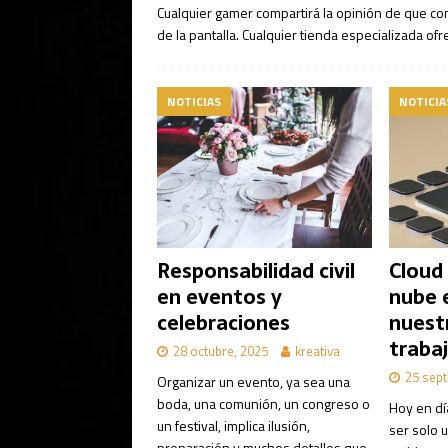
Cualquier gamer compartirá la opinión de que co
de la pantalla. Cualquier tienda especializada of
NOTICIAS
NOTICIA
Responsabilidad civil
Cloud
en eventos y
nube 
celebraciones
nuest
trabaj
28 octubre, 2025
kreativa
25 sept
Organizar un evento, ya sea una
boda, una comunión, un congreso o
Hoy en dí
un festival, implica ilusión,
ser solo 
preparación y muchos detalles que