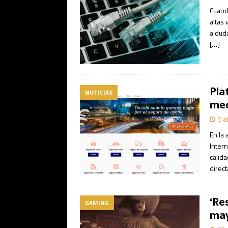
Cuand
altas
a duda
[…]
Pla
NOTICIAS
med
5 a
En la 
Inter
calid
direct
‘Res
GAMING
ma