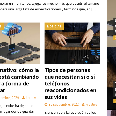
mprar un monitor para jugar es mucho más que decidir el tamaño
recerá una larga lista de especificaciones y términos que, en
[…]
S
NOTICIAS
 nativo: cómo la
Tipos de personas
está cambiando
que necesitan sí o sí
ra forma de
teléfonos
ar
reacondicionados en
sus vidas
iembre, 2025
kreativa
30 septiembre, 2022
kreativa
a, la nube ha dejado de
un lugar donde guardar
Bienvenido a la revolución de los