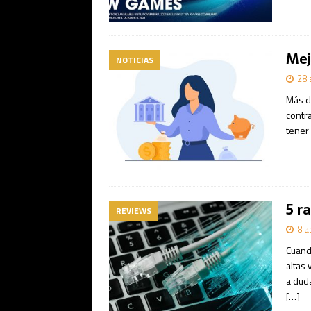
Mej
NOTICIAS
28 
Más d
contra
tener
5 r
REVIEWS
8 a
Cuand
altas
a duda
[…]