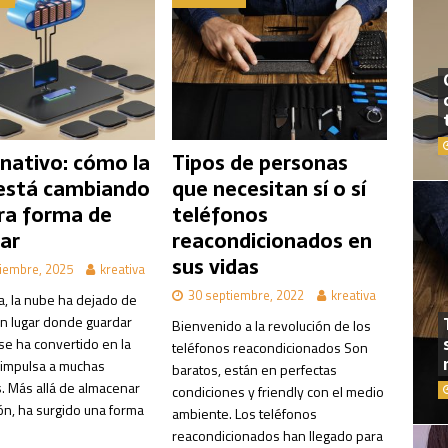
 nativo: cómo la
Tipos de personas
está cambiando
que necesitan sí o sí
ra forma de
teléfonos
ar
reacondicionados en
sus vidas
iembre, 2025
kreativa
30 septiembre, 2022
kreativa
a, la nube ha dejado de
un lugar donde guardar
Bienvenido a la revolución de los
se ha convertido en la
teléfonos reacondicionados Son
impulsa a muchas
baratos, están en perfectas
 Más allá de almacenar
condiciones y friendly con el medio
ón, ha surgido una forma
ambiente. Los teléfonos
reacondicionados han llegado para