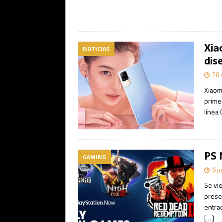
Xia
NOTICIAS
dis
28 
Xiaom
prime
línea 
PS 
GAMING
6 j
Se vi
prese
entrad
[…]