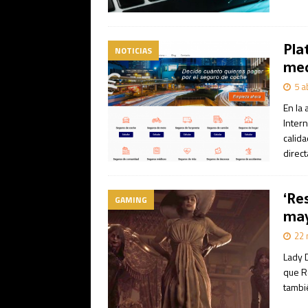
Pla
NOTICIAS
med
5 a
En la 
Inter
calid
direct
‘Res
GAMING
ma
22 
Lady D
que Re
tambi