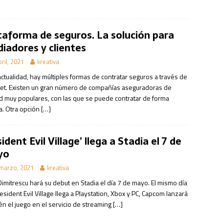
taforma de seguros. La solución para
iadores y clientes
bril, 2021
kreativa
actualidad, hay múltiples formas de contratar seguros a través de
net. Existen un gran número de compañías aseguradoras de
ad muy populares, con las que se puede contratar de forma
a. Otra opción
[…]
ident Evil Village’ llega a Stadia el 7 de
yo
marzo, 2021
kreativa
imitrescu hará su debut en Stadia el día 7 de mayo. El mismo día
sident Evil Village llega a Playstation, Xbox y PC, Capcom lanzará
én el juego en el servicio de streaming
[…]