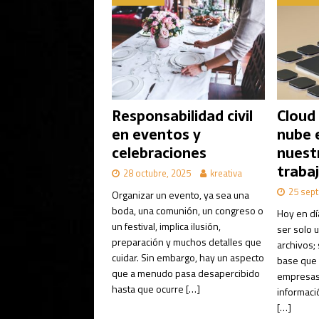
Responsabilidad civil
Cloud
en eventos y
nube 
celebraciones
nuest
trabaj
28 octubre, 2025
kreativa
25 sept
Organizar un evento, ya sea una
boda, una comunión, un congreso o
Hoy en dí
un festival, implica ilusión,
ser solo 
preparación y muchos detalles que
archivos; 
cuidar. Sin embargo, hay un aspecto
base que 
que a menudo pasa desapercibido
empresas.
hasta que ocurre
[…]
informaci
[…]