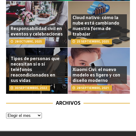
Cloud nativo: cómo la
nube está cambiando
Responsabilidad civil en
nuestra forma de
eventos y celebraciones
trabajar
28 OCTUBRE, 2025
25 SEPTIEMBRE, 2025
Tipos de personas que
necesitan sí o sí
teléfonos
Xiaomi Civi: el nuevo
reacondicionados en
modelo es ligero y con
sus vidas
diseño moderno
30 SEPTIEMBRE, 2022
28 SEPTIEMBRE, 2021
ARCHIVOS