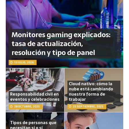
Monitores gaming explicados:
tasa de actualización,
resolución y tipo de panel
13 JULIO, 2026
Cloud nativo: cómo la
nube está cambiando
Responsabilidad civil en
nuestra forma de
eventos y celebraciones
trabajar
28 OCTUBRE, 2025
25 SEPTIEMBRE, 2025
Tipos de personas que
necesitan sí o sí