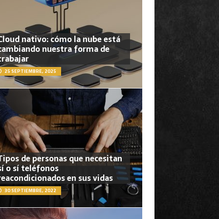
Cloud nativo: cómo la nube está
cambiando nuestra forma de
trabajar
25 SEPTIEMBRE, 2025
Tipos de personas que necesitan
sí o sí teléfonos
reacondicionados en sus vidas
30 SEPTIEMBRE, 2022