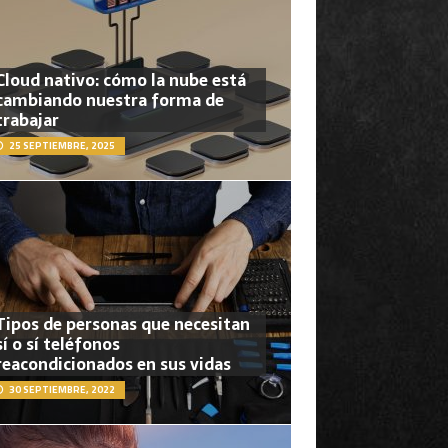
Cloud nativo: cómo la nube está
cambiando nuestra forma de
trabajar
25 SEPTIEMBRE, 2025
Tipos de personas que necesitan
sí o sí teléfonos
reacondicionados en sus vidas
30 SEPTIEMBRE, 2022