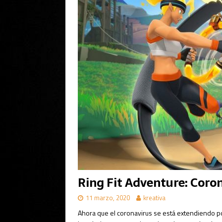
Ring Fit Adventure: Coron
11 marzo, 2020
kreativa
Ahora que el coronavirus se está extendiendo p