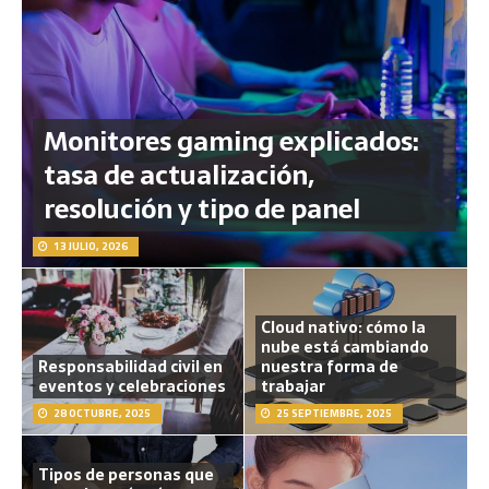
Monitores gaming explicados:
tasa de actualización,
resolución y tipo de panel
13 JULIO, 2026
Cloud nativo: cómo la
nube está cambiando
Responsabilidad civil en
nuestra forma de
eventos y celebraciones
trabajar
28 OCTUBRE, 2025
25 SEPTIEMBRE, 2025
Tipos de personas que