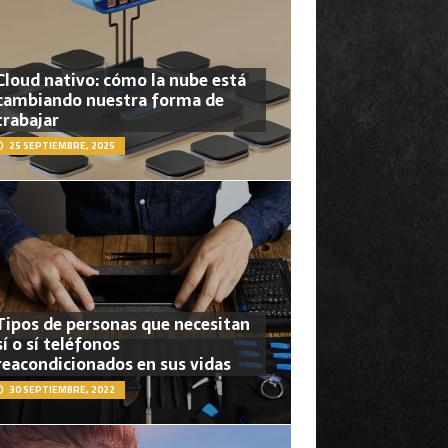
Cloud nativo: cómo la nube está
cambiando nuestra forma de
trabajar
25 SEPTIEMBRE, 2025
Tipos de personas que necesitan
sí o sí teléfonos
reacondicionados en sus vidas
30 SEPTIEMBRE, 2022