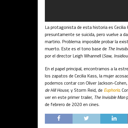
La protagonista de esta historia es Cecilia 
presuntamente se suicida, pero vuelve a dañ
martirio. Problema: imposible probar la ex
muerto. Este es el tono base de
The Invisi
por el director Leigh Whannell (
Saw
,
Insidiou
En el papel principal, encontramos a la estr
los zapatos de Cecilia Kass, la mujer acosad
podemos contar con Oliver Jackson-Cohen, q
de Hill House
, y Storm Reid, de
Euphoria
. Co
ver en este primer trailer,
The Invisible Man
p
de febrero de 2020 en cines.