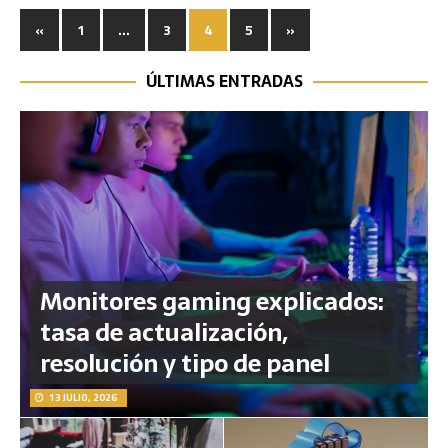
«
1
…
3
4
5
»
ÚLTIMAS ENTRADAS
Monitores gaming explicados:
tasa de actualización,
resolución y tipo de panel
13 JULIO, 2026