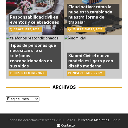
Cloud nativo: cómo la
nube está cambiando
Responsabilidad civil en
nuestra forma de
eventos y celebraciones
trabajar
28 OCTUBRE, 2025
25 SEPTIEMBRE, 2025
Tipos de personas que
necesitan sí o sí
teléfonos
Xiaomi Civi: el nuevo
reacondicionados en
modelo es ligero y con
sus vidas
diseño moderno
30 SEPTIEMBRE, 2022
28 SEPTIEMBRE, 2021
ARCHIVOS
Todos los derechos reservados 2019 - 2020 · ©
Kreativa Marketing
· Spain
·
Contacto