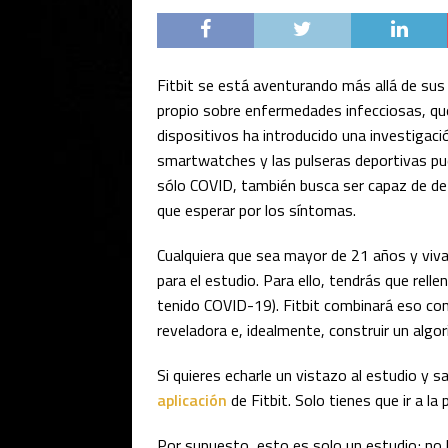
Fitbit se está aventurando más allá de sus
propio sobre enfermedades infecciosas, que
dispositivos ha introducido una investigaci
smartwatches y las pulseras deportivas p
sólo COVID, también busca ser capaz de det
que esperar por los síntomas.
Cualquiera que sea mayor de 21 años y viv
para el estudio. Para ello, tendrás que relle
tenido COVID-19). Fitbit combinará eso con 
reveladora e, idealmente, construir un algo
Si quieres echarle un vistazo al estudio y 
aplicación
de Fitbit. Solo tienes que ir a l
Por supuesto, esto es solo un estudio; no 