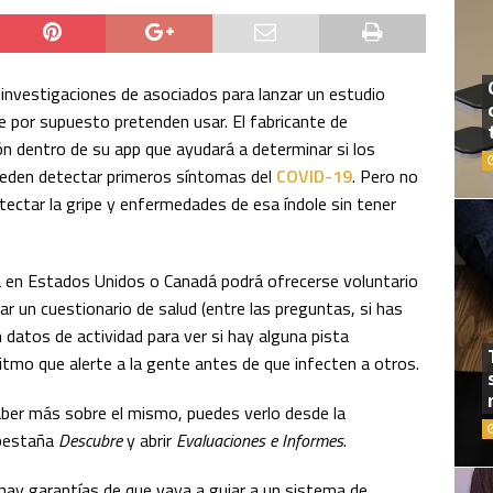
 investigaciones de asociados para lanzar un estudio
 por supuesto pretenden usar. El fabricante de
ón dentro de su app que ayudará a determinar si los
ueden detectar primeros síntomas del
COVID-19
. Pero no
ectar la gripe y enfermedades de esa índole sin tener
a en Estados Unidos o Canadá podrá ofrecerse voluntario
nar un cuestionario de salud (entre las preguntas, si has
datos de actividad para ver si hay alguna pista
ritmo que alerte a la gente antes de que infecten a otros.
saber más sobre el mismo, puedes verlo desde la
a pestaña
Descubre
y abrir
Evaluaciones e Informes
.
hay garantías de que vaya a guiar a un sistema de