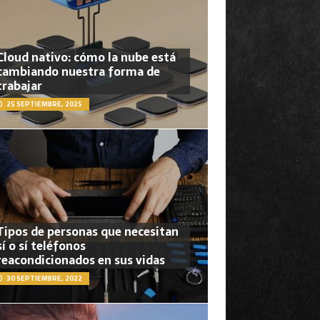
Cloud nativo: cómo la nube está
cambiando nuestra forma de
trabajar
25 SEPTIEMBRE, 2025
Tipos de personas que necesitan
sí o sí teléfonos
reacondicionados en sus vidas
30 SEPTIEMBRE, 2022