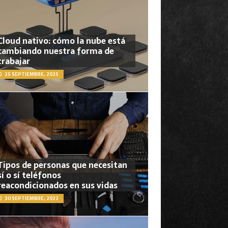
Cloud nativo: cómo la nube está
cambiando nuestra forma de
trabajar
25 SEPTIEMBRE, 2025
Tipos de personas que necesitan
sí o sí teléfonos
reacondicionados en sus vidas
30 SEPTIEMBRE, 2022