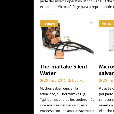
parte del sistema operativo Windows 10. Dicha t
explorador Microsoft Edge para la reproducción
REVIEWS
NOTICIA
Thermaltake Silent
Micro
Water
salva
25 mayo, 2015
kreativa
20 may
Muchos saben que, en la
A través d
actualidad, el Thermaltake Big
por parte 
Typhoon es uno de los coolers más
conocer q
interesantes del mercado, esta
revertir 
empresa con una amplia trayectoria
el hecho 