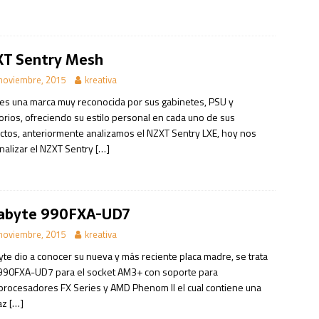
T Sentry Mesh
noviembre, 2015
kreativa
es una marca muy reconocida por sus gabinetes, PSU y
orios, ofreciendo su estilo personal en cada uno de sus
ctos, anteriormente analizamos el NZXT Sentry LXE, hoy nos
analizar el NZXT Sentry
[…]
abyte 990FXA-UD7
noviembre, 2015
kreativa
yte dio a conocer su nueva y más reciente placa madre, se trata
 990FXA-UD7 para el socket AM3+ con soporte para
procesadores FX Series y AMD Phenom II el cual contiene una
faz
[…]