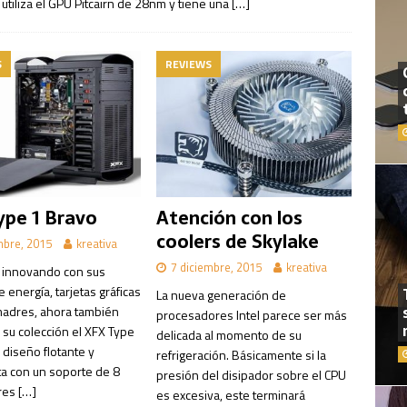
utiliza el GPU Pitcairn de 28nm y tiene una
[…]
S
REVIEWS
ype 1 Bravo
Atención con los
coolers de Skylake
mbre, 2015
kreativa
7 diciembre, 2015
kreativa
 innovando con sus
 energía, tarjetas gráficas
La nueva generación de
madres, ahora también
procesadores Intel parece ser más
 su colección el XFX Type
delicada al momento de su
 diseño flotante y
refrigeración. Básicamente si la
ta con un soporte de 8
presión del disipador sobre el CPU
res
[…]
es excesiva, este terminará