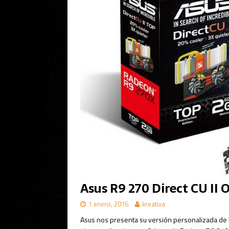
Asus R9 270 Direct CU II 
1 enero, 2016
kreativa
Asus nos presenta su versión personalizada de l