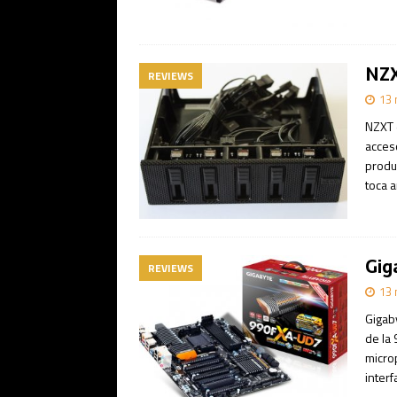
NZX
REVIEWS
13 
NZXT 
acces
produ
toca 
Gig
REVIEWS
13 
Gigab
de la
micro
inter