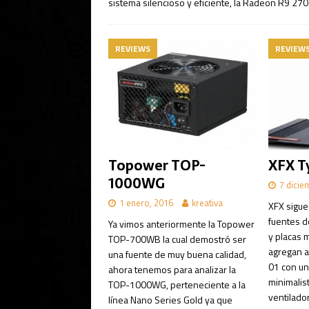
sistema silencioso y eficiente, la Radeon R9 270 
REVIEWS
REVIEW
Topower TOP-
XFX T
1000WG
7 dicie
1 enero, 2016
kreativa
XFX sigue
fuentes de
Ya vimos anteriormente la Topower
y placas 
TOP-700WB la cual demostró ser
agregan a
una fuente de muy buena calidad,
01 con un
ahora tenemos para analizar la
minimalis
TOP-1000WG, perteneciente a la
ventilado
línea Nano Series Gold ya que