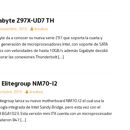
abyte Z97X-UD7 TH
noviembre, 2015
kreativa
yte da a conocer su nueva serie Z97 que soporta la cuarta y
a generación de microprocesadores Intel, con soporte de SATA
ss con velocidades de hasta 10GB/s además Gigabyte decidió
porar las conexiones Thunderbolt
[…]
 Elitegroup NM70-I2
octubre, 2015
kreativa
litegroup lanza su nuevo motherboard NM70-I2 el cual usa la
ogía integrada de Intel Sandy Bridge, pero esta vez con el
t BGA1023. Esta versión mini ITX cuenta con un microprocesador
 Celeron 847
[…]