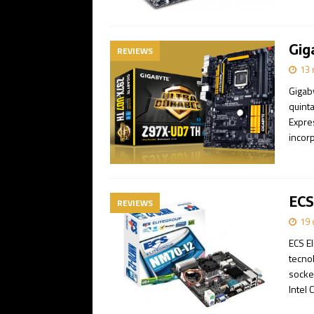
Gig
REVIEWS
13 
Gigab
quint
Expre
incor
ECS
REVIEWS
19 
ECS E
tecnol
socke
Intel