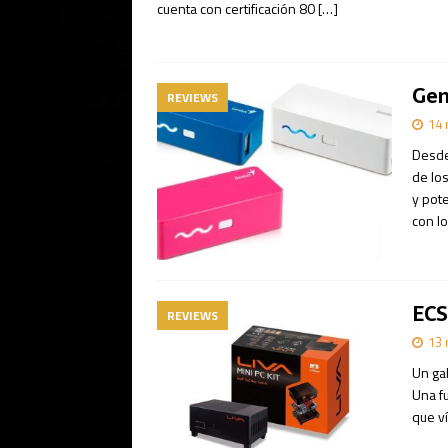
cuenta con certificación 80
[…]
Gen
REVIEWS
14 
Desde
de los
y pot
con l
ECS
REVIEWS
13 
Un ga
Una f
que v