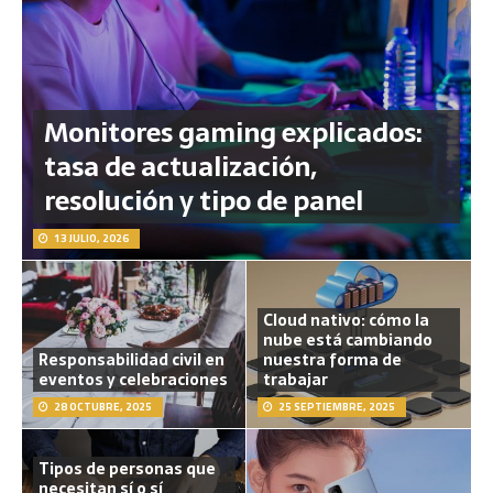
Monitores gaming explicados:
tasa de actualización,
resolución y tipo de panel
13 JULIO, 2026
Cloud nativo: cómo la
nube está cambiando
Responsabilidad civil en
nuestra forma de
eventos y celebraciones
trabajar
28 OCTUBRE, 2025
25 SEPTIEMBRE, 2025
Tipos de personas que
necesitan sí o sí